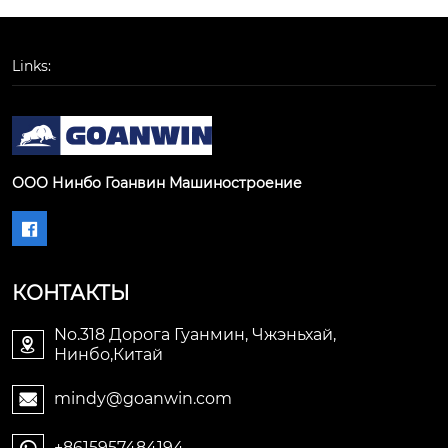
Links:
ООО Нинбо Гоанвин Машиностроение

КОНТАКТЫ
No.318 Дорога Гуанмин, Чжэньхай,

Нинбо,Китай
mindy@goanwin.com

+8615957484194
