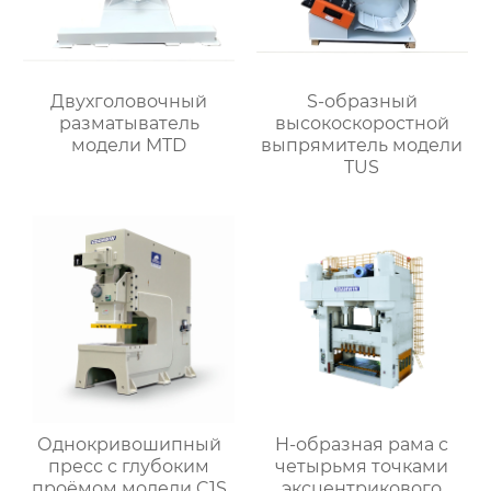
Двухголовочный
S-образный
разматыватель
высокоскоростной
модели MTD
выпрямитель модели
TUS
Однокривошипный
H-образная рама с
пресс с глубоким
четырьмя точками
проёмом модели C1S
эксцентрикового