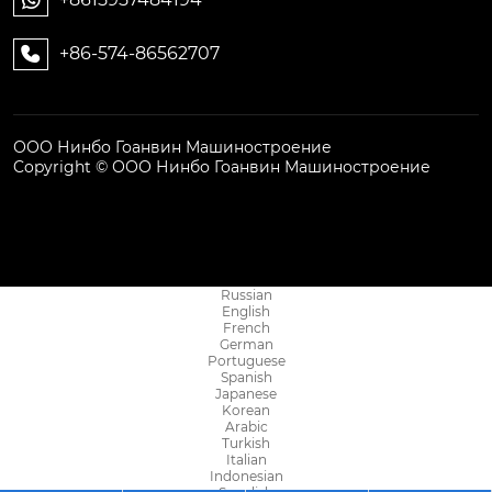
+86-574-86562707

ООО Нинбо Гоанвин Машиностроение
Copyright © ООО Нинбо Гоанвин Машиностроение
Russian
English
French
German
Portuguese
Spanish
Japanese
Korean
Arabic
Turkish
Italian
Indonesian