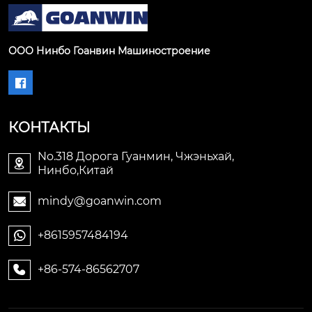
ООО Нинбо Гоанвин Машиностроение

КОНТАКТЫ
No.318 Дорога Гуанмин, Чжэньхай,

Нинбо,Китай
mindy@goanwin.com

+8615957484194

+86-574-86562707
