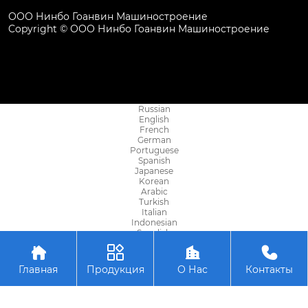
ООО Нинбо Гоанвин Машиностроение
Copyright © ООО Нинбо Гоанвин Машиностроение
Russian
English
French
German
Portuguese
Spanish
Japanese
Korean
Arabic
Turkish
Italian
Indonesian
Swedish
Azerbaijani




Belarusian
Bengali
Главная
Продукция
О Нас
Контакты
Bosnian
Bulgarian
Telugu
Ukrainian