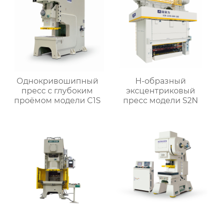
Однокривошипный
H-образный
пресс с глубоким
эксцентриковый
проёмом модели C1S
пресс модели S2N