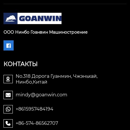
ООО Нинбо Гоанвин Машиностроение

КОНТАКТЫ
No.318 Дорога Гуанмин, Чжэньхай,

Нинбо,Китай
mindy@goanwin.com

+8615957484194

+86-574-86562707
