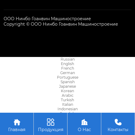
ООО Нинбо Гоанвин Машиностроение
Copyright © ООО Нинбо Гоанвин Машиностроение
Russian
English
French
German
Portuguese
Spanish
Japanese
Korean
Arabic
Turkish
Italian
Indonesian
Swedish
Azerbaijani




Belarusian
Bengali
Главная
Продукция
О Нас
Контакты
Bosnian