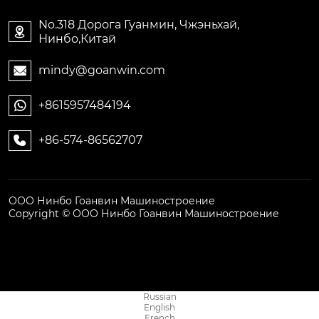
No.318 Дорога Гуанмин, Чжэньхай,

Нинбо,Китай
mindy@goanwin.com

+8615957484194

+86-574-86562707

ООО Нинбо Гоанвин Машиностроение
Copyright © ООО Нинбо Гоанвин Машиностроение
Russian
English
French