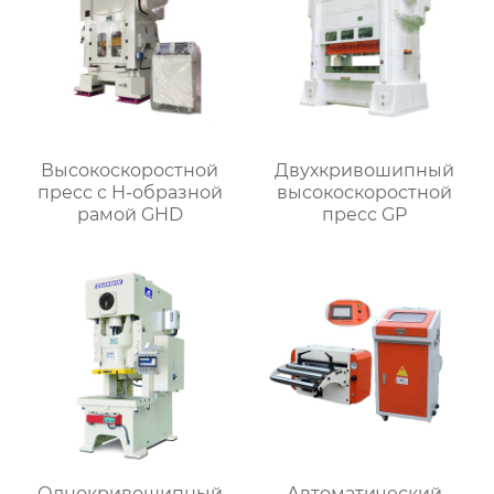
Высокоскоростной
Двухкривошипный
пресс с H-образной
высокоскоростной
рамой GHD
пресс GP
Однокривошипный
Автоматический