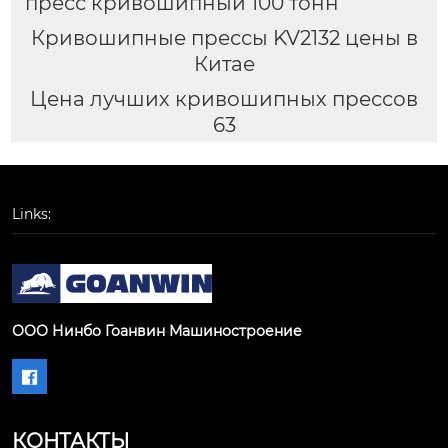
пресс кривошипный 100 тонн
Кривошипные прессы KV2132 цены в
Китае
Цена лучших кривошипных прессов
63
Links:
ООО Нинбо Гоанвин Машиностроение

КОНТАКТЫ