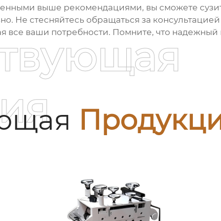
денными выше рекомендациями, вы сможете сузит
но. Не стесняйтесь обращаться за консультацией 
я все ваши потребности. Помните, что надежный
ствующая
ия
ующая
Продукц