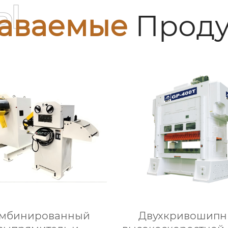
ы
аваемые
Проду
мбинированный
Двухкривошип