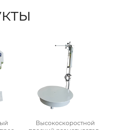
кты
ный
Высокоскоростной