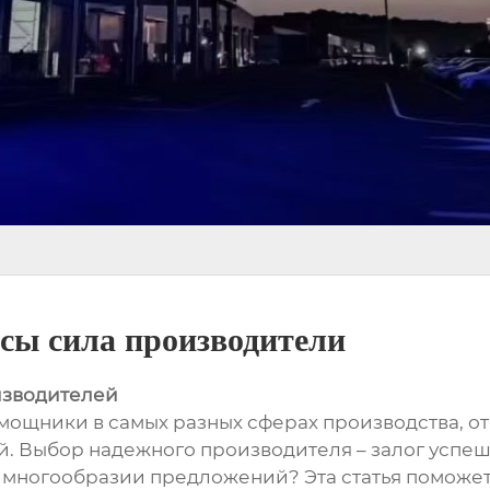
сы сила производители
изводителей
ощники в самых разных сферах производства, от
 Выбор надежного производителя – залог успеш
 многообразии предложений? Эта статья поможет 