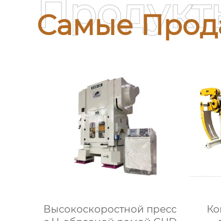
Продукт
Самые Прод
Высокоскоростной пресс
Ко