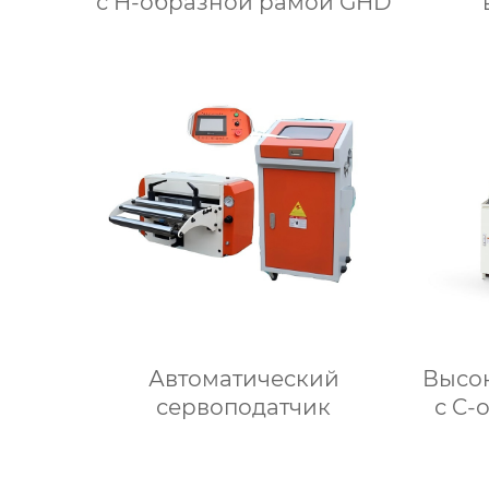
с H-образной рамой GHD
ра
Автоматический
Высо
сервоподатчик
с C-