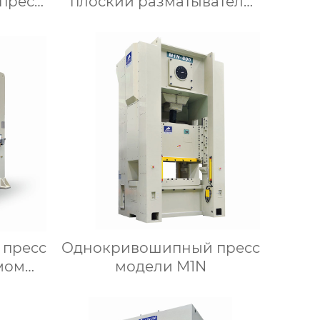
пресс
плоский разматыватель
модели YTE
пресс
Однокривошипный пресс
мом
модели М1N