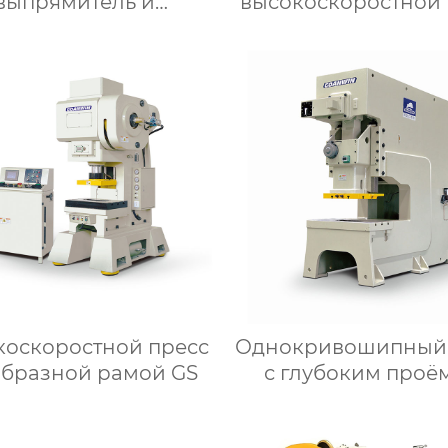
выпрямитель и
высокоскоростной 
зматыватель 2 в 1
GP
модель BML-H
коскоростной пресс
Однокривошипный 
образной рамой GS
с глубоким проё
модели C1S