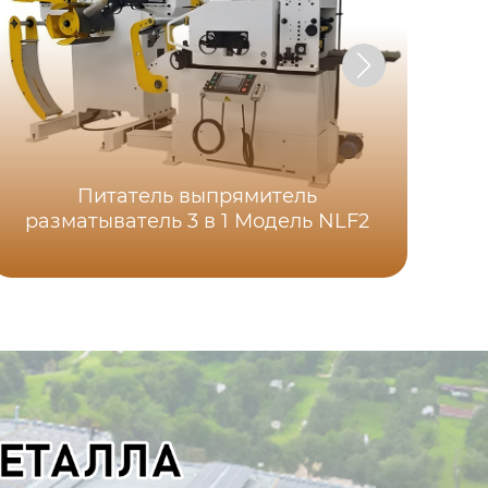
Питатель выпрямитель
Ко
разматыватель 3 в 1 Модель NLF2
ра