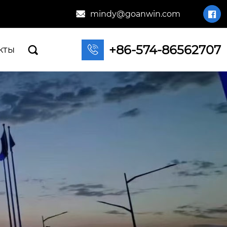
mindy@goanwin.com


+86-574-86562707

кты
