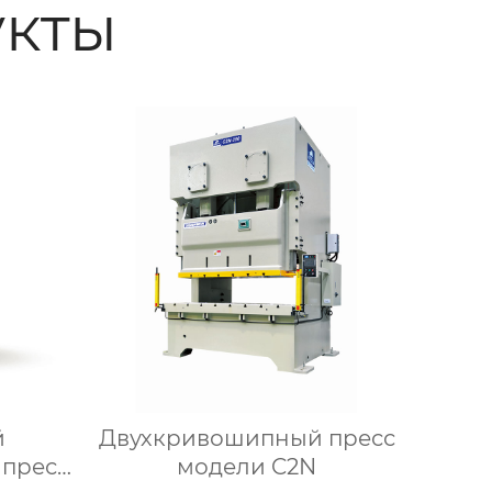
кты
й
Двухкривошипный пресс
пресс
модели C2N