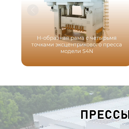
H-образная рама с четырьмя
точками эксцентрикового пресса
модели S4N