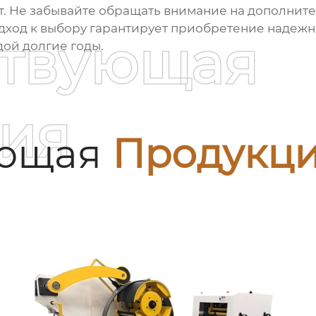
. Не забывайте обращать внимание на дополнител
дход к выбору гарантирует приобретение надежно
ствующая
дой долгие годы.
ия
ующая
Продукц