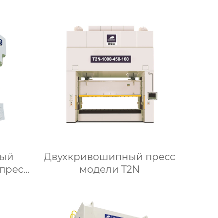
ный
Двухкривошипный пресс
пресс
модели T2N