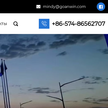
mindy@goanwin.com


+86-574-86562707

кты
