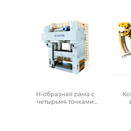
модели YTE
H-образная рама с
Ко
четырьмя точками
эксцентрикового пресса
ра
модели S4N