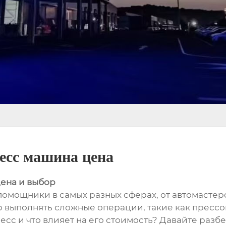
есс машина цена
цена и выбор
омощники в самых разных сферах, от автомасте
ю выполнять сложные операции, такие как прессо
сс и что влияет на его стоимость? Давайте разб