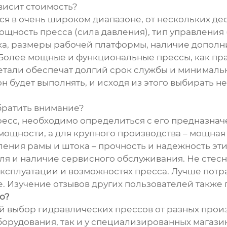
висит стоимость?
я в очень широком диапазоне, от нескольких дес
ощность пресса (сила давления), тип управления 
ка, размеры рабочей платформы, наличие дополн
 Более мощные и функциональные прессы, как прав
етали обеспечат долгий срок службы и минимальн
он будет выполнять, и исходя из этого выбирать 
братить внимание?
пресс, необходимо определиться с его предназна
ощности, а для крупного производства – мощная
ения рамы и штока – прочность и надежность эт
ля и наличие сервисного обслуживания. Не стесн
эксплуатации и возможностях пресса. Лучше потр
е. Изучение отзывов других пользователей также
о?
выбор гидравлических прессов от разных произв
рудования, так и у специализированных магазин