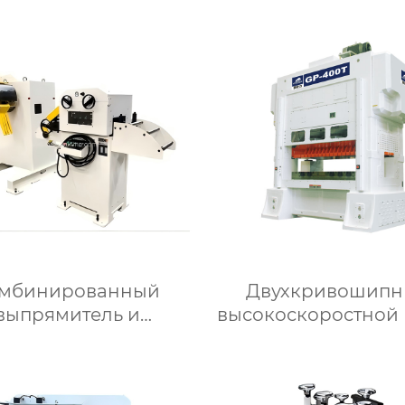
D1N
мбинированный
Двухкривошип
выпрямитель и
высокоскоростной 
зматыватель 2 в 1
GP
модель BML-H