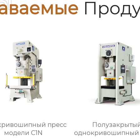
ы
аваемые
Проду
кривошипный пресс
Полузакрыты
модели C1N
однокривошипный 