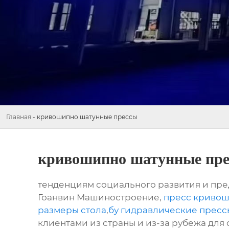
Главная
-
кривошипно шатунные прессы
кривошипно шатунные пр
тенденциям социального развития и пре
Гоанвин Машиностроение,
пресс кривош
размеры стола
,
бу гидравлические пресс
клиентами из страны и из-за рубежа для 