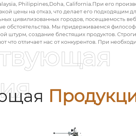
aysia, Philippines,Doha, California.При его прои
кой цены на отказ, что делает его подходящим 
ьных цивилизованных городов, посещаемость веб
ые обстоятельства. Мы придерживаемся филосо
ой штурм, создание блестящих продуктов. Строги
вот что отличает нас от конкурентов. При необход
ствующая
ия
ующая
Продукц