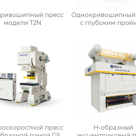
кривошипный пресс
Однокривошипный 
модели T2N
с глубоким проё
модели C1S
коскоростной пресс
H-образный
образной рамой GS
эксцентриковый п