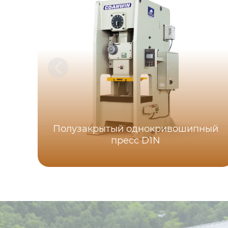
Полузакрытый однокривошипный
пресс D1N