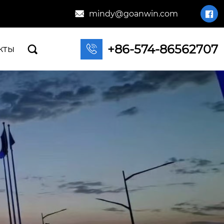
mindy@goanwin.com


+86-574-86562707

кты
