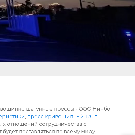
ривошипно шатунные прессы - ООО Нинбо
теристики
,
пресс кривошипный 120 т
их отношений сотрудничества с
 будет поставляться по всему миру,