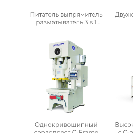
Питатель выпрямитель
Двух
разматыватель 3 в 1
Модель NLF2
Однокривошипный
Высо
сервопресс C-Frame
с C-