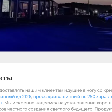
ессы
доставлять нашим клиентам идущие в ногу со к
ипный кд 2126
,
пресс кривошипный пс 250 харак
ы
. Мы искренне надеемся на установление хорош
совместного создания светлого будущего. Продукт