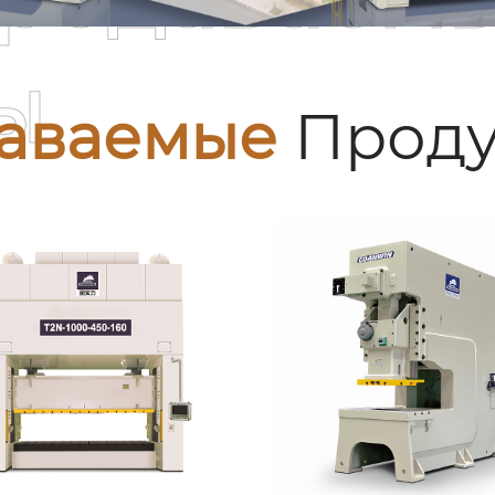
ы
аваемые
Проду