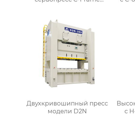
модель EC1
Двухкривошипный пресс
Высо
модели D2N
с 