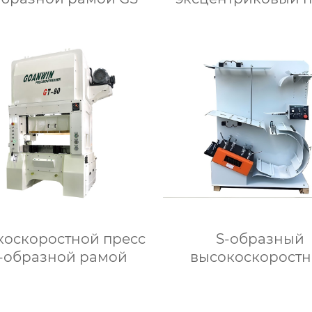
модели S2N
коскоростной пресс
S-образный
H-образной рамой
высокоскорост
выпрямитель модел