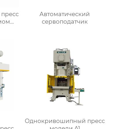
пресс
Автоматический
мом
сервоподатчик
Однокривошипный пресс
ресс
модели A1