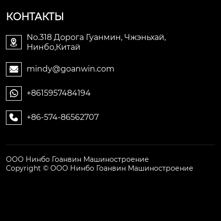
КОНТАКТЫ
No.318 Дорога Гуанмин, Чжэньхай,

Нинбо,Китай
mindy@goanwin.com

+8615957484194

+86-574-86562707

ООО Нинбо Гоанвин Машиностроение
Copyright © ООО Нинбо Гоанвин Машиностроение