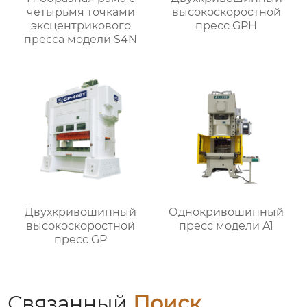
четырьмя точками
высокоскоростной
эксцентрикового
пресс GPH
пресса модели S4N
Двухкривошипный
Однокривошипный
высокоскоростной
пресс модели A1
пресс GP
Связанный
Поиск