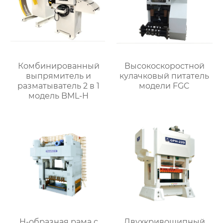
Комбинированный
Высокоскоростной
выпрямитель и
кулачковый питатель
разматыватель 2 в 1
модели FGC
модель BML-H
H-образная рама с
Двухкривошипный