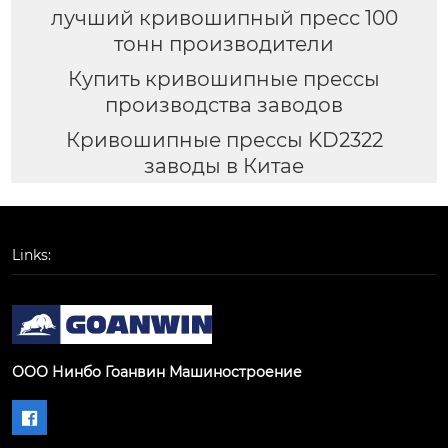
лучший кривошипный пресс 100
тонн производители
Купить кривошипные прессы
производства заводов
Кривошипные прессы KD2322
заводы в Китае
Links:
ООО Нинбо Гоанвин Машиностроение
