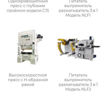
Однокривошипный
Питатель
пресс с глубоким
выпрямитель
проёмом модели C1S
разматыватель 3 в 1
Модель NLF1
Высокоскоростной
Питатель
пресс с H-образной
выпрямитель
рамой
разматыватель 3 в 1
Модель NLF2