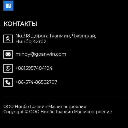

КОНТАКТЫ
No.318 Дорога Гуанмин, Чжэньхай,

Нинбо,Китай
mindy@goanwin.com

+8615957484194

+86-574-86562707

ООО Нинбо Гоанвин Машиностроение
Copyright © ООО Нинбо Гоанвин Машиностроение