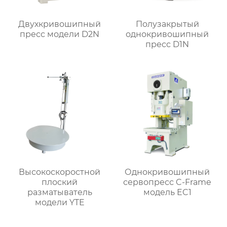
Двухкривошипный
Полузакрытый
пресс модели D2N
однокривошипный
пресс D1N
Высокоскоростной
Однокривошипный
плоский
сервопресс C-Frame
разматыватель
модель EC1
модели YTE